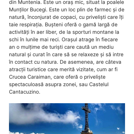
din Muntenia. Este un oraș mic, situat la poalele
Munților Bucegi. Este un loc plin de farmec și de
natură, înconjurat de copaci, cu priveliști care îți
taie respirația. Bușteni oferă o gamă largă de
activități în aer liber, de la sporturi montane la
schi în lunile mai reci. Orașul atrage în fiecare
an o mulțime de turiști care caută un mediu
natural și curat în care să se relaxeze și să intre
în contact cu natura. De asemenea, are câteva
atracții turistice care merită vizitate, cum ar fi
Crucea Caraiman, care oferă o priveliște
spectaculoasă asupra zonei, sau Castelul
Cantacuzino.