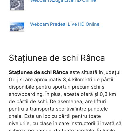
Webcam Azuga Live HD Online
Webcam Predeal Live HD Online
Stațiunea de schi
Rânca
Stațiunea de schi Rânca
este situată în județul
Gorj și are aproximativ 3,4 kilometri de pârtii
disponibile pentru sporturi precum schi și
snowboarding. În plus, acesta oferă și 0,3 km
de pârtii de schi. De asemenea, are lifturi
pentru a transporta sportivii între punctele
cheie. Este un loc cu pârtii pentru toate
nivelurile, cu clase în care instructorii îi învață să
schieze pe oameni de toate vârstele. În lunile