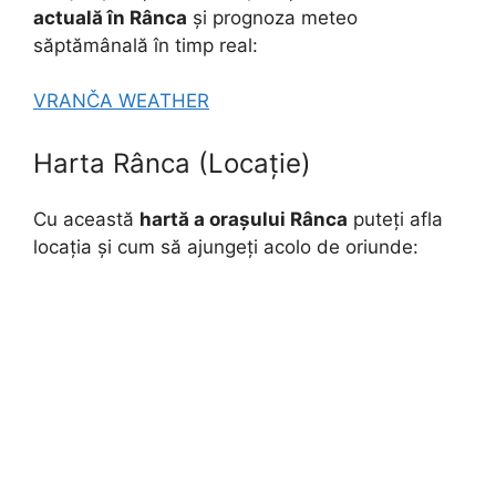
actuală în Rânca
și prognoza meteo
săptămânală în timp real:
VRANČA WEATHER
Harta Rânca (Locație)
Cu această
hartă a orașului Rânca
puteți afla
locația și cum să ajungeți acolo de oriunde: