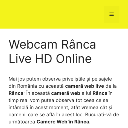
Saltar
al
Menú
contenido
Webcam Rânca
Live HD Online
Mai jos putem observa priveliștile și peisajele
din România cu această
cameră web live
de la
Rânca
: În această
cameră web
a lui
Rânca
în
timp real vom putea observa tot ceea ce se
întâmplă în acest moment, atât vremea cât și
oamenii care se află în acest loc. Bucurați-vă de
următoarea
Camere Web în Rânca.